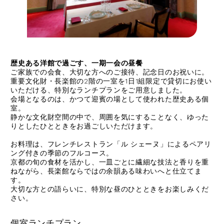
歴史ある洋館で過ごす、一期一会の昼餐
ご家族での会食、大切な方へのご接待、記念日のお祝いに。
重要文化財・長楽館の2階の一室を1日1組限定で貸切にお使い
いただける、特別なランチプランをご用意しました。
会場となるのは、かつて迎賓の場として使われた歴史ある個
室。
静かな文化財空間の中で、周囲を気にすることなく、ゆった
りとしたひとときをお過ごしいただけます。
お料理は、フレンチレストラン「ル シェーヌ」によるペアリ
ング付きの季節のフルコース。
京都の旬の食材を活かし、一皿ごとに繊細な技法と香りを重
ねながら、長楽館ならではの余韻ある味わいへと仕立てま
す。
大切な方との語らいに、特別な昼のひとときをお楽しみくだ
さい。
個室ランチプラン