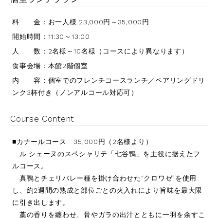
料 金：お一人様 23,000円～35,000円
開始時間：11:30～13:00
人 数：2名様～10名様（コースにより異なります）
食事会場：本館2階個室
内 容：個室でのフレンチコースランチ／ペアリングドリ
ンク3杯付き（ノンアルコール対応可）
Course Content
■カナールコース 35,000円（2名様より）
ル シェーヌのスペシャリテ「七谷鴨」を主役に据えたフ
ルコース。
真鴨とチェリバレー種を掛け合わせた“クロワゼ”を使用
し、約2週間の熟成と部位ごとの火入れにより旨味を最大限
に引き出します。
藁の香りを纏わせ、骨やガラの出汁とともに一羽を余すこ