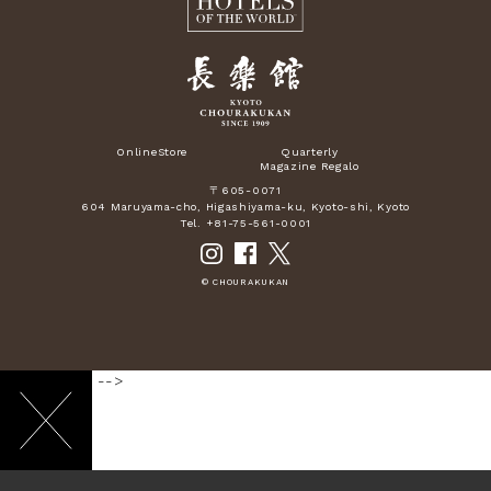
OnlineStore
Quarterly
Magazine Regalo
〒605-0071
604 Maruyama-cho, Higashiyama-ku, Kyoto-shi, Kyoto
Tel. +81-75-561-0001
© CHOURAKUKAN
-->