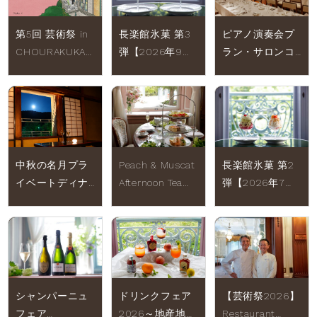
第5回 芸術祭 in
長楽館氷菓 第3
ピアノ演奏会プ
CHOURAKUKAN
弾【2026年9月1
ラン・サロンコ
2026【2026年9
日(火)～9月30日
ンサートプラン
月27日(日) 】
(水)】
中秋の名月プラ
Peach & Muscat
長楽館氷菓 第2
イベートディナ
Afternoon Tea
弾【2026年7月
ー2026【2026
(August 1 (Sat) –
18日（土）～8月
年9月25日
August 31 (Mon),
31日（月）】
（金）・一組限
2026)
定 】
シャンパーニュ
ドリンクフェア
【芸術祭2026】
フェア
2026～地産地消
Restaurant