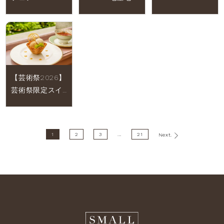
2026【2026年6
クラフトコーラ
Molière ×
月1日(月)～8月31
～【2026年6月1
FRENCH LE
日(月)】
日（月）～8月31
CHENEコラボレ
日（月）】
ーションディナ
ー【2026年9月
27日(日) 】
【芸術祭2026】
芸術祭限定スイ
ーツ「3種の紅茶
のアイスクリー
ム」【2026年9
1
2
3
...
21
Next.
月27日
（日）】