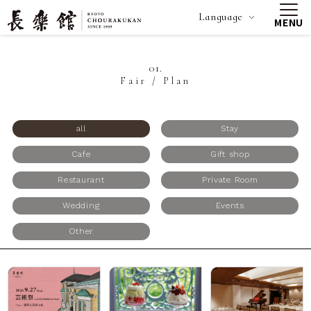
Language
MENU
01.
Fair / Plan
all
Stay
Cafe
Gift shop
Restaurant
Private Room
Wedding
Events
Other