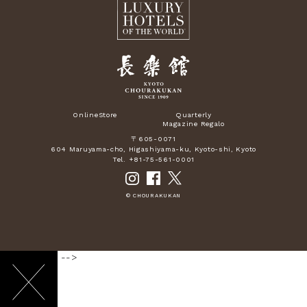
OnlineStore
Quarterly
Magazine Regalo
〒605-0071
604 Maruyama-cho, Higashiyama-ku, Kyoto-shi, Kyoto
Tel. +81-75-561-0001
© CHOURAKUKAN
-->