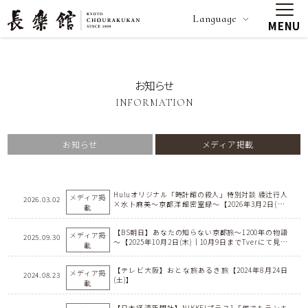
Language
MENU
お知らせ
INFORMATION
お知らせ
メディア掲載
Huluオリジナル「時計館の殺人」特別対談 綾辻行人
メディア掲
2026.03.02
×水卜麻美〜京都洋館密室録〜【2026年3月2日(月)
載
日本テレビ(関東ローカル) |放送終了後、Huluにて
「ロングインタビュー完全版」独占配信|地上波版は
【BS朝日】あなたの知らない京都旅～1200年の物語
TVer・日テレ無料で見逃し配信】
メディア掲
2025.09.30
～【2025年10月2日(木)｜10月9日までTverにて見逃
載
し配信】
【テレビ大阪】おとな旅あるき旅【2024年8月24日
メディア掲
2024.08.23
(土)】
載
【日本経済新聞社】NIKKEIプラス1「何でもランキ