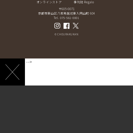
オンラインストア
季刊誌 Regalo
〒605-0071
京都市東山区八坂鳥居前東入円山町 604
Tel. 075-561-0001
© CHOURAKUKAN
-->