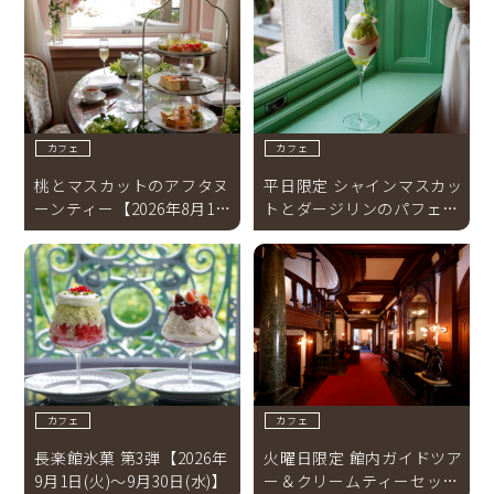
カフェ
カフェ
桃とマスカットのアフタヌ
平日限定 シャインマスカッ
ーンティー【2026年8月1日
トとダージリンのパフェ
（土）～8月31日（月）】
【2026年8月3日(月)～8月
31日(月)】
カフェ
カフェ
長楽館氷菓 第3弾【2026年
火曜日限定 館内ガイドツア
9月1日(火)～9月30日(水)】
ー＆クリームティーセット