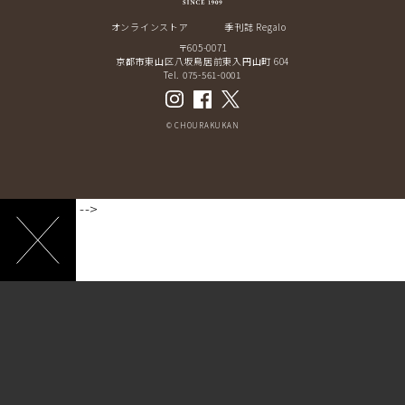
オンラインストア
季刊誌 Regalo
〒605-0071
京都市東山区八坂鳥居前東入円山町 604
Tel. 075-561-0001
© CHOURAKUKAN
-->