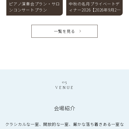
ピアノ演奏会プラン・サロ
中秋の名月プライベートデ
ンコンサートプラン
ィナー2026【2026年9月25
日（金）・一組限定 】
一覧を見る
05
VENUE
会場紹介
クラシカルな一室、開放的な一室、厳かな落ち着きある一室な