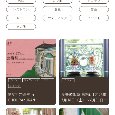
宿泊
カフェ
ショップ
レストラン
個室
宴会
MICE
ウェディング
イベント
その他
イベント
ウェディング
カフェ
カフェ
ショップ
第5回 芸術祭 in
長楽館氷菓 第2弾【2026年
CHOURAKUKAN
7月18日（土）～8月31日
2026【2026年9月27日(日)
（月）】
】