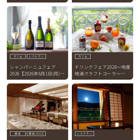
プラン【2026年8月～9月】
カフェ
レストラン
カフェ
シャンパーニュフェア
ドリンクフェア2026～地産
2026【2026年6月1日(月)～
地消クラフトコーラ～
8月31日(月)】
【2026年6月1日（月）～8
月31日（月）】
宴会
宴会/MICE
レストラン