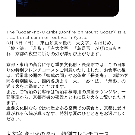
The "Gozan-no-Okuribi (Bonfire on Mount Gozan)" is a
traditional summer festival in Kyoto.
8月16日（日）、東山如意ヶ嶽の「大文字」をはじめ、
「妙・法」「舟形」「左大文字」「鳥居形」が順に点火さ
れ、京都の夜空に祈りの灯が浮かび上がります。
京都・東山の高台に佇む重要文化財・長楽館では、この日限
りの特別フレンチコースをご用意いたしました。お食事の後
は、通常非公開の「御成の間」やお茶室「長楽庵」、2階の客
間を特別開放し、館内各所より「大」「妙・法」「舟形」の
送り火をご鑑賞いただけます。
また、ご宿泊のお客様は宿泊者様専用の展望ラウンジや、一
部客室から、京都市街の夜景とともに送り火をご覧いただけ
ます。
重要文化財ならではの歴史ある空間での美食と、京都に受け
継がれる伝統が織りなす、特別な夏のひとときをお過ごしく
ださい。
大文字 送り火の夕べ 特別フレンチコース