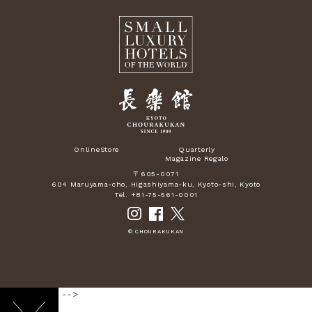
OnlineStore
Quarterly
Magazine Regalo
〒605-0071
604 Maruyama-cho, Higashiyama-ku, Kyoto-shi, Kyoto
Tel. +81-75-561-0001
© CHOURAKUKAN
-->