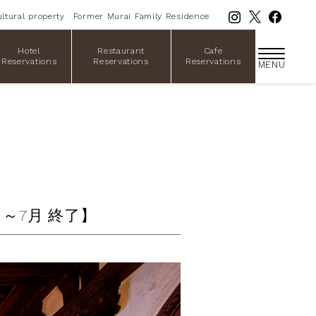
ltural property
Former Murai Family Residence
Hotel
Restaurant
Cafe
Reservations
Reservations
Reservations
MENU
～7月 終了】