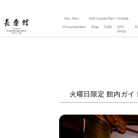
Fair Plan
Gift Cards/Pair Tickets
Chourakukan
Stay
Cafe
Gift
R
shop
火曜日限定 館内ガイ