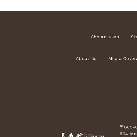
Chourakukan
St
About Us
Media Cover
〒605-0
604 Mar