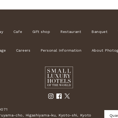
ay
Cafe
Gift shop
Restaurant
Banquet
age
Careers
Personal Information
About Photog
071
uyama-cho, Higashiyama-ku, Kyoto-shi, Kyoto
Quar