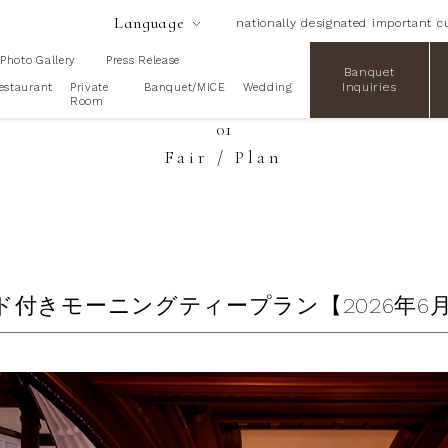
Language
nationally designated important cu
Photo Gallery
Press Release
Banquet
Inquiries
estaurant
Private
Banquet/MICE
Wedding
Room
01
Fair / Plan
ド付きモーニングティープラン【2026年6月