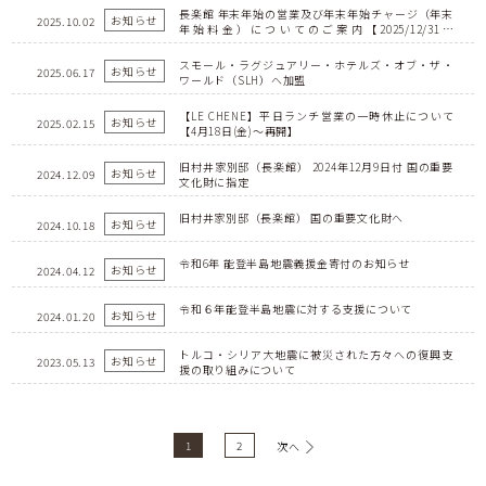
長楽館 年末年始の営業及び年末年始チャージ（年末
お知らせ
2025.10.02
年始料金）についてのご案内【2025/12/31～
2026/1/4】
スモール・ラグジュアリー・ホテルズ・オブ・ザ・
お知らせ
2025.06.17
ワールド（SLH）へ加盟
【LE CHENE】平日ランチ営業の一時休止について
お知らせ
2025.02.15
【4月18日(金)～再開】
旧村井家別邸（長楽館） 2024年12月9日付 国の重要
お知らせ
2024.12.09
文化財に指定
旧村井家別邸（長楽館） 国の重要文化財へ
お知らせ
2024.10.18
令和6年 能登半島地震義援金寄付のお知らせ
お知らせ
2024.04.12
令和６年能登半島地震に対する支援について
お知らせ
2024.01.20
トルコ・シリア大地震に被災された方々への復興支
お知らせ
2023.05.13
援の取り組みについて
1
2
次へ