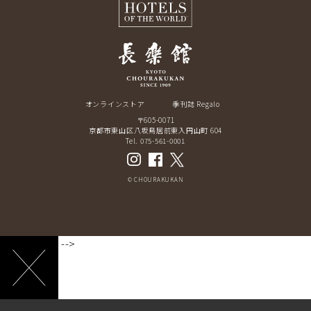
オンラインストア
季刊誌 Regalo
〒605-0071
京都市東山区八坂鳥居前東入円山町 604
Tel. 075-561-0001
© CHOURAKUKAN
-->