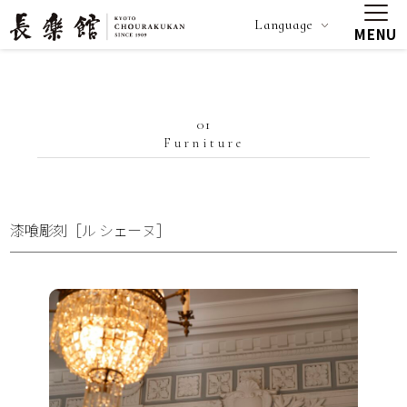
Language
MENU
01
Furniture
漆喰彫刻［ル シェーヌ］