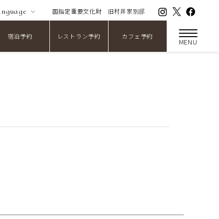
anguage
国指定重要文化財
旧村井家別邸
宿泊予約
レストラン予約
カフェ予約
MENU