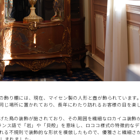
の飾り棚には、現在、マイセン製の人形と壺が飾られています
同じ場所に置かれており、長年にわたり訪れるお客様の目を楽
げた鳥の装飾が施されており、その周囲を繊細なロカイユ装飾
）はフランス語で「岩」や「貝殻」を意味し、ロココ様式の特徴的な
れる不規則で装飾的な形状を模倣したもので、優雅さと繊細さ
親しまれました。