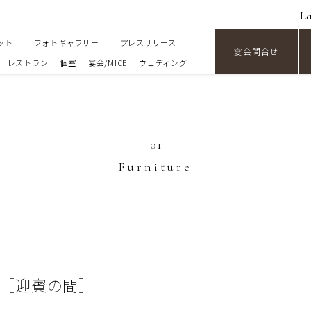
L
ット
フォトギャラリー
プレスリリース
宴会問合せ
レストラン
個室
宴会/MICE
ウェディング
01
Furniture
［迎賓の間］