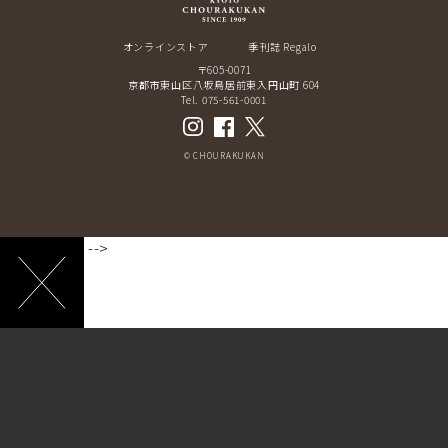
オンラインストア
季刊誌 Regalo
〒605-0071
京都市東山区八坂鳥居前東入円山町 604
Tel. 075-561-0001
© CHOURAKUKAN
-->