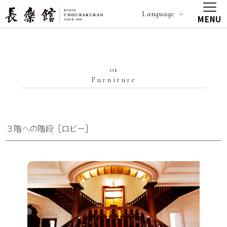
Language
MENU
01
Furniture
３階への階段［ロビー］