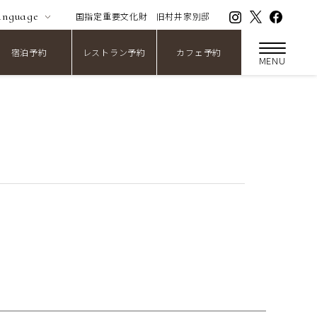
anguage
国指定重要文化財
旧村井家別邸
宿泊予約
レストラン予約
カフェ予約
MENU