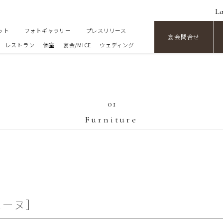
L
ット
フォトギャラリー
プレスリリース
宴会問合せ
レストラン
個室
宴会/MICE
ウェディング
01
Furniture
ェーヌ］