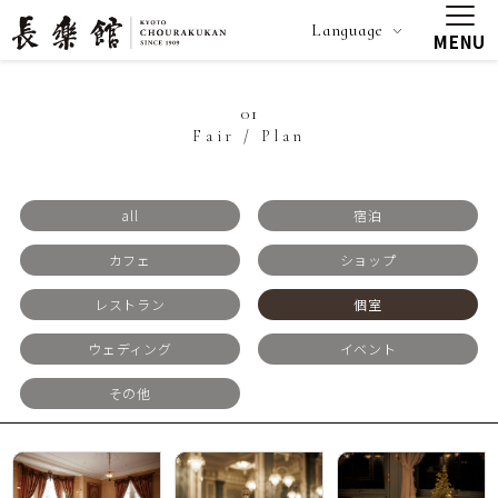
Language
MENU
01
Fair / Plan
all
宿泊
カフェ
ショップ
レストラン
個室
ウェディング
イベント
その他