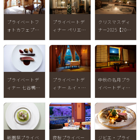
プライベートフ
プライベートデ
クリスマスディ
ォトカフェプラ
ィナー ペリエ・
ナー2025【2025
ン【2月11日(水)
ジュエ ベル エポ
年12月20日～25
～3月19日(木) 終
ック【2025年12
日終了】
了】
月1日～2026年2
月28日 終了】
プライベートデ
プライベートデ
中秋の名月プラ
ィナー 七谷鴨
ィナー ルイ・ロ
イベートディナ
【2025年9月1日
デレールクリス
ー2025【2025年
～11月30日 終
タル【2025年9
10月5日限定 終
了】
月1日～11月30
了】
日｜完売】
祇園祭プライベ
夜桜プライベー
ジビエ・プライ