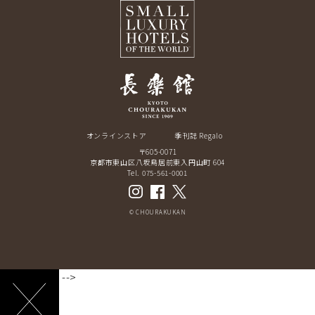
オンラインストア
季刊誌 Regalo
〒605-0071
京都市東山区八坂鳥居前東入円山町 604
Tel. 075-561-0001
© CHOURAKUKAN
-->