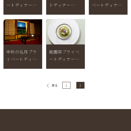
ートディナー
トディナー
ベートディナー
【2025年7月2日
【2025年3月26
【2024年12月1
～27日 終了】
日～4月5日終
日～2025年2月
了】
28日 終了】
中秋の名月プラ
祇園祭プライベ
イベートディナ
ートディナー
ー2024【2024年
【2024年7月1日
9月14日～17日
～8月9日終了】
終了】
1
2
戻る