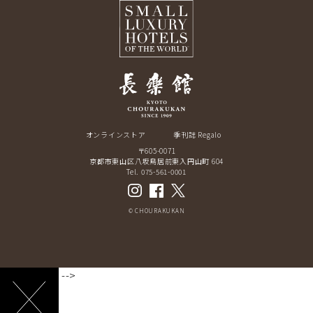
オンラインストア
季刊誌 Regalo
〒605-0071
京都市東山区八坂鳥居前東入円山町 604
Tel. 075-561-0001
© CHOURAKUKAN
-->