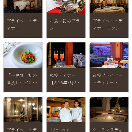
プライベートデ
お食い初めプラ
プライベートデ
ィナー
ン
ィナー テタンジ
ェ【2026年3月1
日～5月31日 終
了】
「千鳥酢」初の
観桜ディナー
夜桜プライベー
洋食レシピとし
【2026年3月25
トディナー
てLE CHENEの料
日～4月5日 終
【2026年3月25
理が紹介されま
了】
日～4月5日 終
した
了】
プライベートデ
ristorante
クリスマスディ