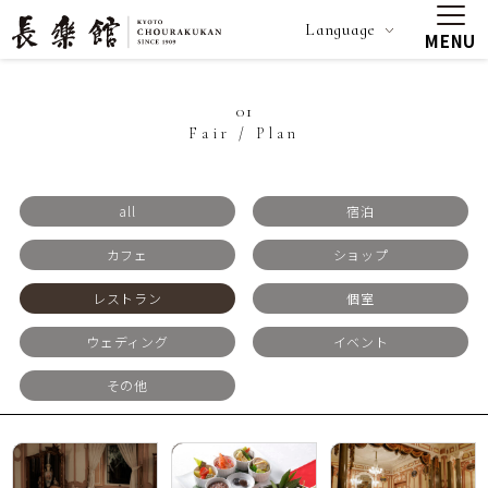
Language
MENU
01
Fair / Plan
all
宿泊
カフェ
ショップ
レストラン
個室
ウェディング
イベント
その他