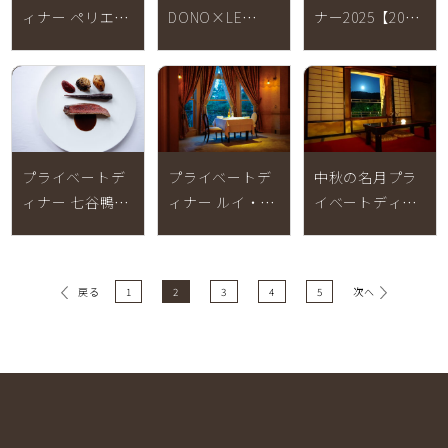
ィナー ペリエ・
DONO×LE
ナー2025【2025
ジュエ ベル エポ
CHENE コラボレ
年12月20日～25
ック【2025年12
ーションランチ
日終了】
月1日～2026年2
【2026年2月15
月28日 終了】
日 終了】
プライベートデ
プライベートデ
中秋の名月プラ
ィナー 七谷鴨
ィナー ルイ・ロ
イベートディナ
【2025年9月1日
デレールクリス
ー2025【2025年
～11月30日 終
タル【2025年9
10月5日限定 終
了】
月1日～11月30
了】
1
2
3
4
5
戻る
次へ
日｜完売】