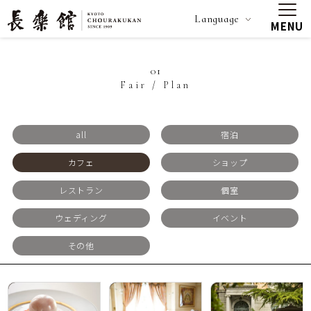
Language
MENU
01
Fair / Plan
all
宿泊
カフェ
ショップ
レストラン
個室
ウェディング
イベント
その他