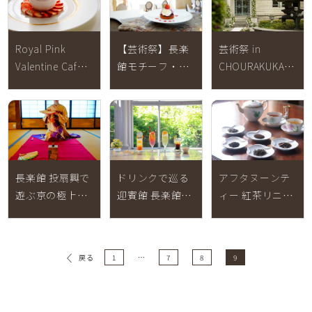
Royal Pink
【芸術祭】長楽
芸術祭 in
Valentine Cafe
館モチーフ・コ
CHOURAKUKAN【20
Menu【2024年1
ラボレーション
年9月30日(土)・
月13日～2月14
ケーキ【2023年
10月1日(日)終
日終了】
9月23(日)(土)～
了】
10月9日(祝月)終
了】
長楽館 投扇興で
ドリンクで巡る
アフタヌーンテ
遊ぶ京の極上時
迎賓館 長楽館ド
ィー 紅茶リニュ
間～贅を極めた
リンクフェア
ーアル【2023年
迎賓館で舞妓と
【2023年6月1日
5月10日(水)】
京文化体験～
(木)～8月31日
1
…
7
8
9
戻る
【2023年9月16
(木)終了】
日(土)｜満席御
礼】