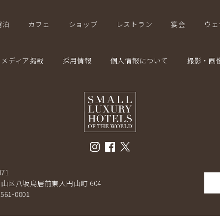
宿泊
カフェ
ショップ
レストラン
宴会
ウェ
メディア掲載
採用情報
個人情報について
撮影・画
071
山区八坂鳥居前東入円山町 604
-561-0001