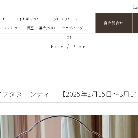
L
ット
フォトギャラリー
プレスリリース
宴会問合せ
レストラン
個室
宴会/MICE
ウェディング
01
Fair / Plan
タヌーンティー 【2025年2月15日～3月1