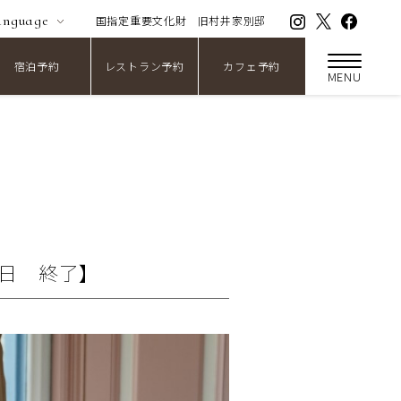
anguage
国指定重要文化財
旧村井家別邸
宿泊予約
レストラン予約
カフェ予約
MENU
4日 終了】