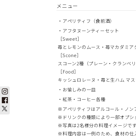
メニュー
・アペリティフ（食前酒）
・アフタヌーンティーセット
［Sweet］
苺とレモンのムース・苺マカダミア
［Scone］
スコーン2種（プレーン・クランベ
［Food］
キッシュロレーヌ・苺と生ハム マ
・お愉しみの一皿
・紅茶・コーヒー各種
※アペリティフはアルコール・ノン
※ドリンクの種類により一部オプシ
※写真は2名様分の料理イメージで
※料理内容は一例のため、食材の仕