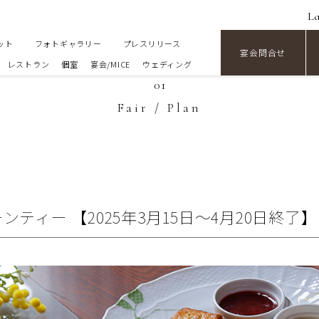
L
ット
フォトギャラリー
プレスリリース
宴会問合せ
レストラン
個室
宴会/MICE
ウェディング
01
Fair / Plan
ティー 【2025年3月15日～4月20日終了】