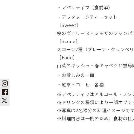
・アペリティフ（食前酒）
・アフタヌーンティーセット
［Sweet］
桜のヴェリーヌ・ミモザのシャンパ
［Scone］
スコーン2種（プレーン・クランベ
［Food］
山菜のキッシュ・春キャベツと蛍烏
・お愉しみの一皿
・紅茶・コーヒー各種
※アペリティフはアルコール・ノン
※ドリンクの種類により一部オプシ
※写真は2名様分の料理イメージで
※料理内容は一例のため、食材の仕