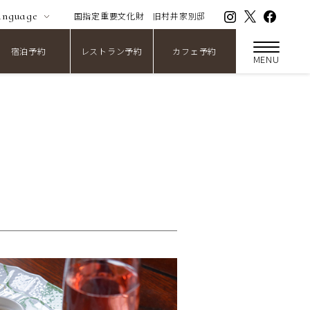
anguage
国指定重要文化財
旧村井家別邸
宿泊予約
レストラン予約
カフェ予約
MENU