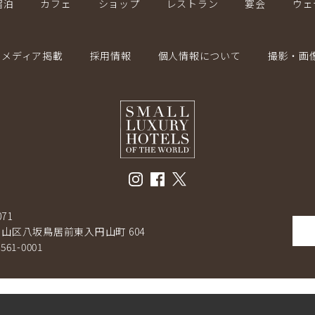
宿泊
カフェ
ショップ
レストラン
宴会
ウェ
メディア掲載
採用情報
個人情報について
撮影・画
071
山区八坂鳥居前東入円山町 604
-561-0001