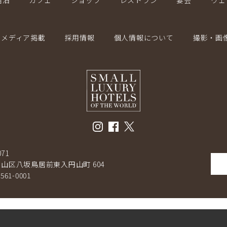
宿泊
カフェ
ショップ
レストラン
宴会
ウェ
メディア掲載
採用情報
個人情報について
撮影・画
071
山区八坂鳥居前東入円山町 604
-561-0001