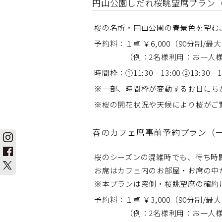
円山公園しだれ桜眺望席プラン
桜の名所・円山公園の春景色を望む
予約料：１卓 ￥6,000（90分制/最
（例：2名様利用：お一人様￥3,0
時間枠：①11:30‐13:00 ②13:30‐15
※一部、時間枠が変動するお日にち
※桜の開花状況や天候により桜がご
春のカフェ席事前予約プラン（
桜のシーズンの混雑時でも、待ち時
お席はカフェ内のお部屋・お席の中
※本プランは窓側・桜眺望席の確約
予約料：１卓 ￥3,000（90分制/最
（例：2名様利用：お一人様￥1,5