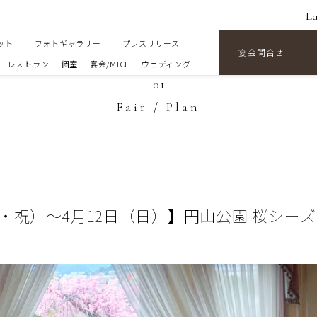
L
ット
フォトギャラリー
プレスリリース
宴会問合せ
レストラン
個室
宴会/MICE
ウェディング
01
Fair / Plan
（金・祝）～4月12日（日）】円山公園 桜シー