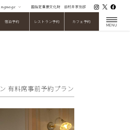
anguage
国指定重要文化財
旧村井家別邸
宿泊予約
レストラン予約
カフェ予約
MENU
ズン 有料席事前予約プラン