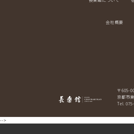
長楽館について
会社概要
〒605-0
京都市東
Tel. 075
-->