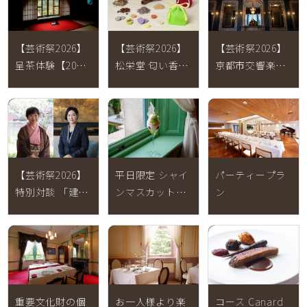
【芸術祭2026】
【芸術祭2026】
【芸術祭2026】
呈茶体験【2026
松栄堂 匂い香作
京都市交響楽団
年9月27日(日) 】
り体験【2026年
70周年記念「洋
9月27日(日) 】
館」の音楽会
【2026年9月27
日(日) 】
【芸術祭2026】
平日限定 シャイ
パーティープラ
特別対談 「建築
ンマスカットと
ン
と迎賓文化」
ダージリンのパ
【2026年9月27
フェ【2026年8
日(日) 】
月3日(月)～8月
31日(月)】
重要文化財の個
お一人様より楽
コース Canard