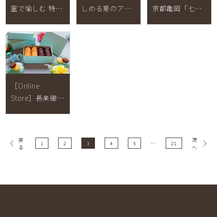
室で愉しむ 特別
しめる夏のアフ
京都亀岡「七谷
ランチ【2026年
タヌーンティー
鴨」
6月1日(月)～8月
セット【2026年
31日(月)】
6月1日(月)～8月
31日(月)】
［Online
Store］長楽館
クッキー缶
戻
次
1
2
3
4
5
…
21
る
へ