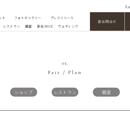
L
ット
フォトギャラリー
プレスリリース
宴会問合せ
レストラン
個室
宴会/MICE
ウェディング
01.
Fair / Plan
ショップ
レストラン
個室