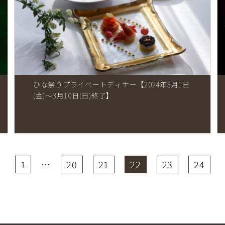
ひな祭りプライベートディナー【2024年3月1日
(金)～3月10日(日)終了】
1
…
20
21
22
23
24