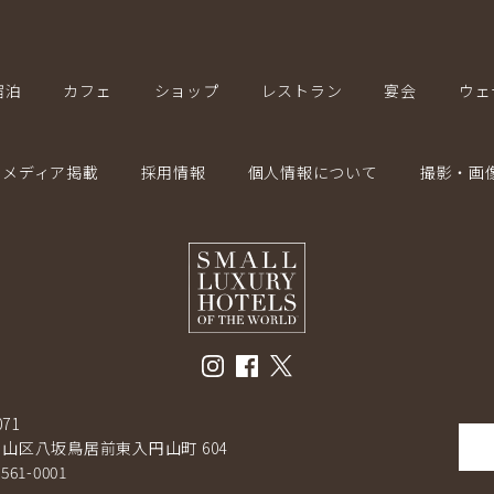
宿泊
カフェ
ショップ
レストラン
宴会
ウェ
メディア掲載
採用情報
個人情報について
撮影・画
071
山区八坂鳥居前東入円山町 604
-561-0001