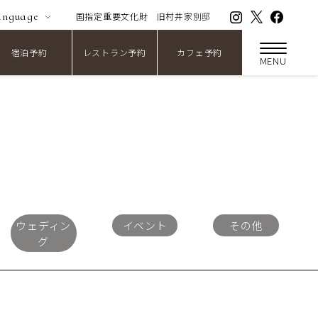
anguage
国指定重要文化財
旧村井家別邸
宿泊予約
レストラン予約
カフェ予約
MENU
ウェディン
イベント
その他
グ