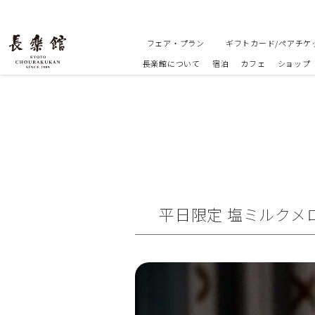
フェア・プラン
ギフトカード/ペアチケ
長楽館について
宿泊
カフェ
ショップ
平日限定 塩ミルクメロン