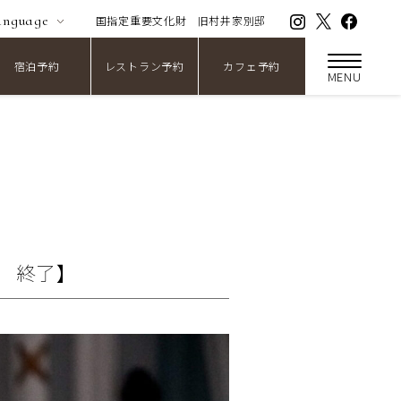
anguage
国指定重要文化財
旧村井家別邸
宿泊予約
レストラン予約
カフェ予約
MENU
) 終了】