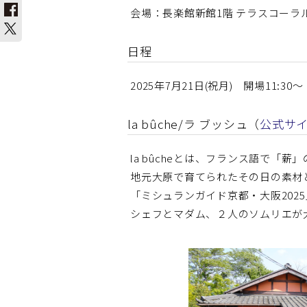
会場：長楽館新館1階 テラスコーラ
日程
2025年7月21日(祝月) 開場11:30～
la bûche/ラ ブッシュ（
公式サ
la bûcheとは、フランス語で「薪
地元大原で育てられたその日の素材
「ミシュランガイド京都・大阪20
シェフとマダム、２人のソムリエが