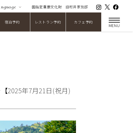
anguage
国指定重要文化財
旧村井家別邸
宿泊予約
レストラン予約
カフェ予約
MENU
2025年7月21日(祝月)