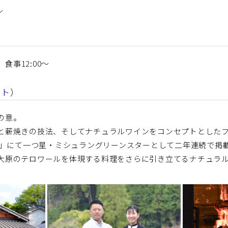
ル
 食事12:00～
イト
）
」の意。
と薪焼きの技法、そしてナチュラルワインをコンセプトとした
25」にて一つ星・ミシュラングリーンスターとして二年連続で掲
大原のテロワールを体現する料理をさらに引き立てるナチュラ