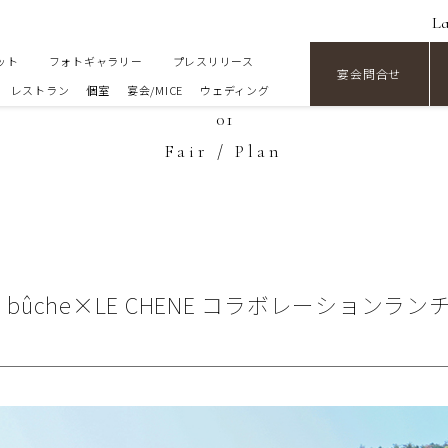
L
ット
フォトギャラリー
プレスリリース
宴会問合せ
レストラン
個室
宴会/MICE
ウェディング
01
Fair / Plan
bûche×LE CHENE コラボレーションランチ【