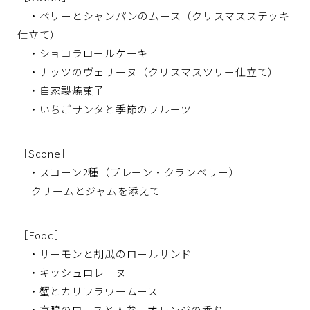
・ベリーとシャンパンのムース（クリスマスステッキ
仕立て）
・ショコラロールケーキ
・ナッツのヴェリーヌ（クリスマスツリー仕立て）
・自家製焼菓子
・いちごサンタと季節のフルーツ
［Scone］
・スコーン2種（プレーン・クランベリー）
クリームとジャムを添えて
［Food］
・サーモンと胡瓜のロールサンド
・キッシュロレーヌ
・蟹とカリフラワームース
・京鴨のロースと人参 オレンジの香り