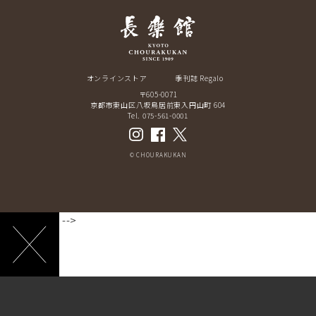
オンラインストア
季刊誌 Regalo
〒605-0071
京都市東山区八坂鳥居前東入円山町 604
Tel. 075-561-0001
© CHOURAKUKAN
-->