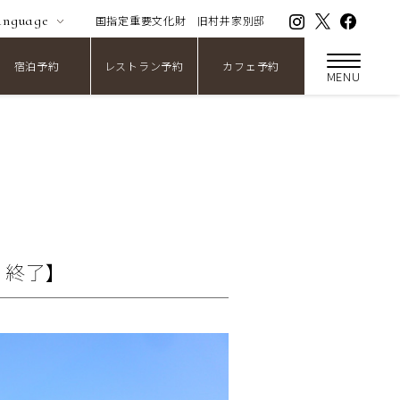
anguage
国指定重要文化財
旧村井家別邸
宿泊予約
レストラン予約
カフェ予約
MENU
 終了】