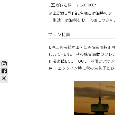
1室1泊2名様 ￥180,000～
※上記は1室1泊2名様ご宿泊時の
別途、宿泊税をお一人様につき￥500
プラン特典
Ⅰ.浄土真宗総本山・知恩院夜間特別拝
Ⅱ.LE CHENE 秋の味覚満載のフ
Ⅲ.長楽館BOUTIQUE 秋限定パ
Ⅳ.チェックイン時に秋の生菓子と