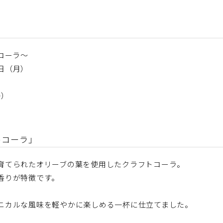
フトコーラ～
1日（月）
0）
トコーラ」
育てられたオリーブの葉を使用したクラフトコーラ。
香りが特徴です。
ニカルな風味を軽やかに楽しめる一杯に仕立てました。