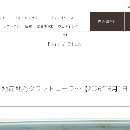
L
ット
フォトギャラリー
プレスリリース
宴会問合せ
レストラン
個室
宴会/MICE
ウェディング
01
Fair / Plan
～地産地消クラフトコーラ～【2026年6月1日