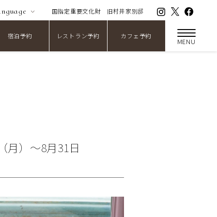
anguage
国指定重要文化財
旧村井家別邸
宿泊予約
レストラン予約
カフェ予約
MENU
（月）～8月31日