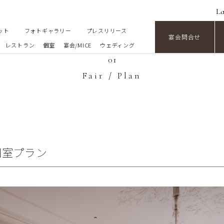
L
ット
フォトギャラリー
プレスリリース
宴会問合せ
レストラン
個室
宴会/MICE
ウェディング
01
Fair / Plan
個室プラン