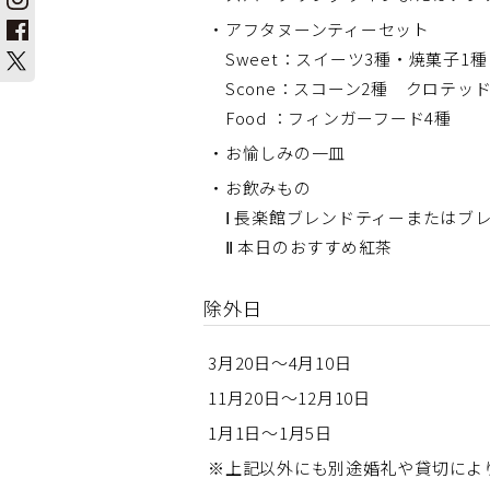
・アフタヌーンティーセット
Sweet：スイーツ3種・焼菓子1
Scone：スコーン2種 クロテッ
Food ：フィンガーフード4種
・お愉しみの一皿
・お飲みもの
Ⅰ 長楽館ブレンドティーまたはブ
Ⅱ 本日のおすすめ紅茶
除外日
3月20日～4月10日
11月20日～12月10日
1月1日～1月5日
※上記以外にも別途婚礼や貸切によ