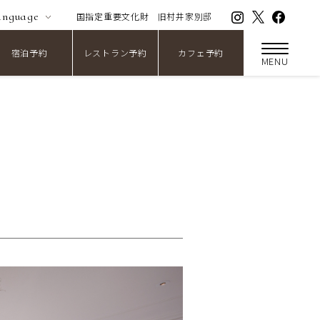
anguage
国指定重要文化財
旧村井家別邸
宿泊予約
レストラン予約
カフェ予約
MENU