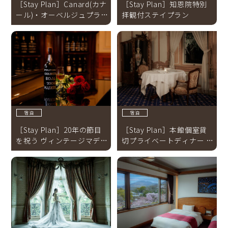
［Stay Plan］Canard(カナ
［Stay Plan］知恩院特別
ール)・オーベルジュプラン
拝観付ステイプラン
＜SLH加盟記念特別価格＞
【2026年8月31日迄】
宿泊
宿泊
［Stay Plan］20年の節目
［Stay Plan］本館個室貸
を祝う ヴィンテージマデイ
切プライベートディナー オ
ラプラン【～2026年8月31
ーベルジュプラン
日】