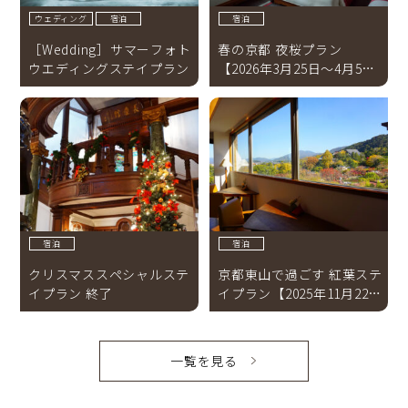
ウェディング
宿泊
宿泊
［Wedding］サマーフォト
春の京都 夜桜プラン
ウエディングステイプラン
【2026年3月25日～4月5日
終了】
宿泊
宿泊
クリスマススペシャルステ
京都東山で過ごす 紅葉ステ
イプラン 終了
イプラン【2025年11月22
日〜11月30日 終了】
一覧を見る