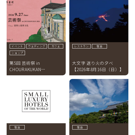
イベント
ウェディング
カフェ
レストラン
宿泊
ショップ
第5回 芸術祭 in
大文字 送り火の夕べ
CHOURAKUKAN
【2026年8月16日（日）】
2026【2026年9月27日(日)
】
宿泊
宿泊